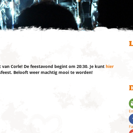
L
van Corle! De feestavond begint om 20:30. Je kunt
hier
feest. Belooft weer machtig mooi te worden!
D
Em
F