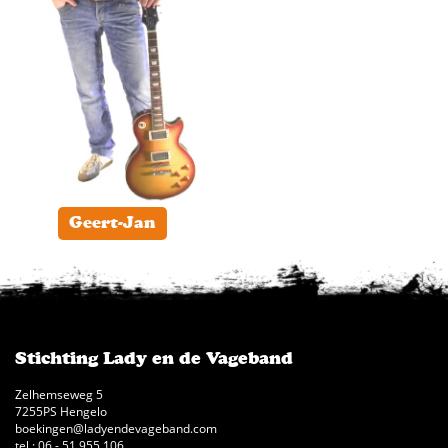
Geert-Jan
Stichting Lady en de Vageband
Zelhemseweg 5
7255PS Hengelo
boekingen@ladyendevageband.com
tel.: 06 - 51 955 106