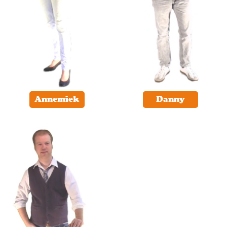
Annemiek
Danny