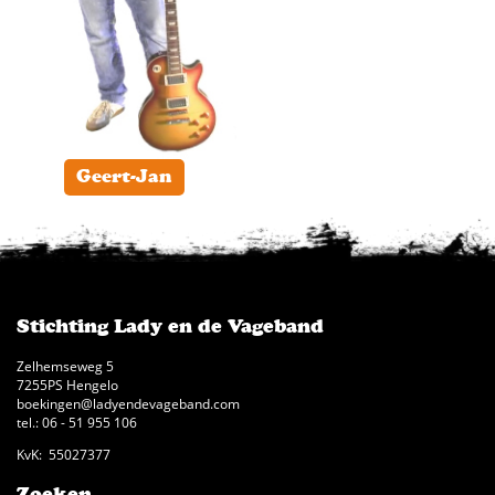
Geert-Jan
Stichting Lady en de Vageband
Zelhemseweg 5
7255PS Hengelo
boekingen@ladyendevageband.com
tel.: 06 - 51 955 106
KvK: 55027377
Zoeken