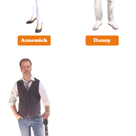
Annemiek
Danny