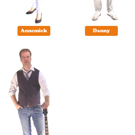
Annemiek
Danny