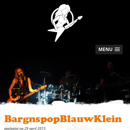
MENU
BargnspopBlauwKlein
geplaatst op 29 april 2015