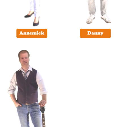
Annemiek
Danny