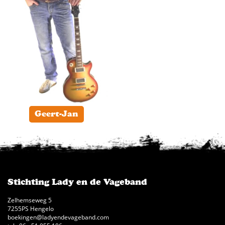
Geert-Jan
Stichting Lady en de Vageband
Zelhemseweg 5
7255PS Hengelo
boekingen@ladyendevageband.com