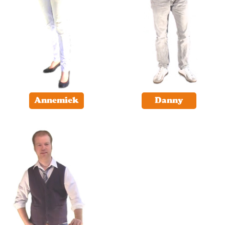
Annemiek
Danny