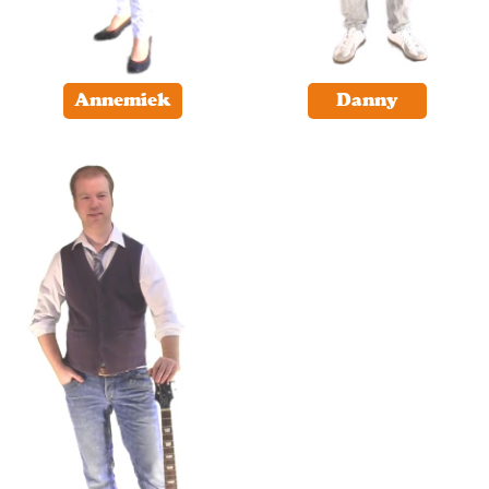
Annemiek
Danny