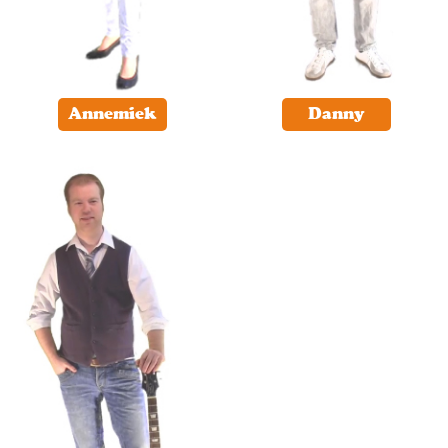
Annemiek
Danny