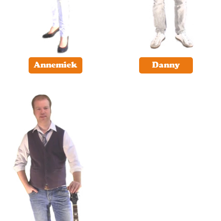
Annemiek
Danny