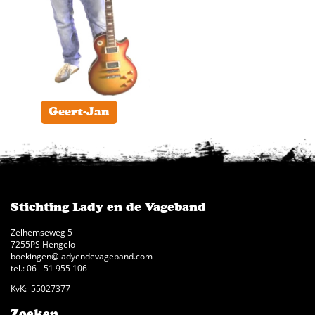
Geert-Jan
Stichting Lady en de Vageband
Zelhemseweg 5
7255PS Hengelo
boekingen@ladyendevageband.com
tel.: 06 - 51 955 106
KvK: 55027377
Zoeken