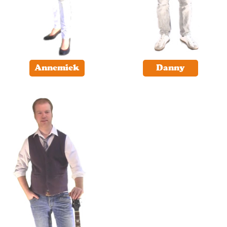
Annemiek
Danny