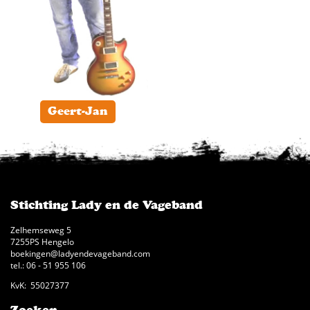
Geert-Jan
Stichting Lady en de Vageband
Zelhemseweg 5
7255PS Hengelo
boekingen@ladyendevageband.com
tel.: 06 - 51 955 106
KvK: 55027377