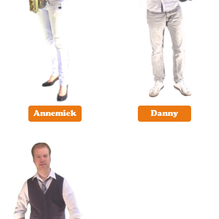
Annemiek
Danny