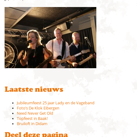
Laatste nieuws
Jubileumfeest 25 jaar Lady en de Vageband
Foto’s De Klok Eibergen
Need Never Get Old
Topfeest in Baak!
Bruiloft in Didam
Deel deze pagina