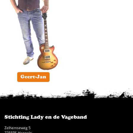
Geert-Jan
Stichting Lady en de Vageband
Zelhemseweg 5
7255PS Hengelo