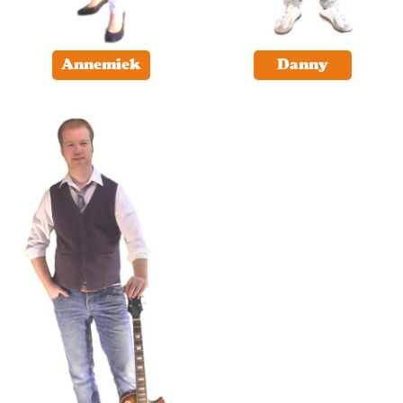
Annemiek
Danny