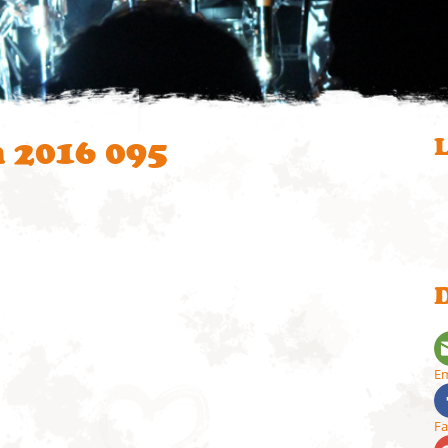
 2016 095
L
D
Em
F