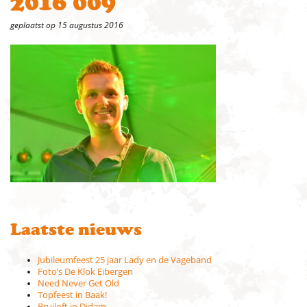
2016 009
geplaatst op 15 augustus 2016
Laatste nieuws
Jubileumfeest 25 jaar Lady en de Vageband
Foto’s De Klok Eibergen
Need Never Get Old
Topfeest in Baak!
Bruiloft in Didam