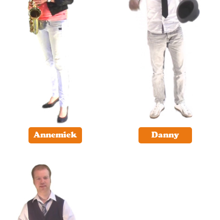
Annemiek
Danny