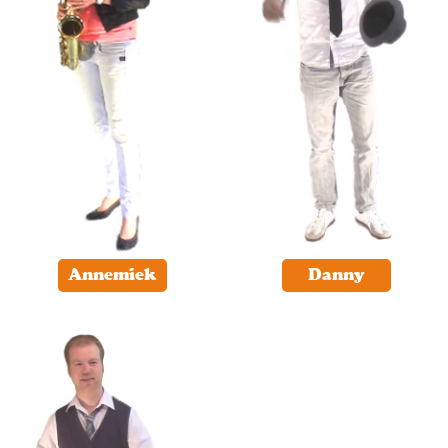
Annemiek
Danny