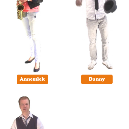
Annemiek
Danny