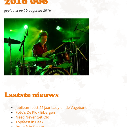
2016 006
geplaatst op 15 augustus 2016
Laatste nieuws
Jubileumfeest 25 jaar Lady en de Vageband
Foto’s De Klok Eibergen
Need Never Get Old
Topfeest in Baak!
Bruiloft in Didam