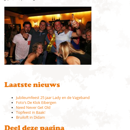
Laatste nieuws
Jubileumfeest 25 jaar Lady en de Vageband
Foto’s De Klok Eibergen
Need Never Get Old
Topfeest in Baak!
Bruiloft in Didam
Deel deze pagina