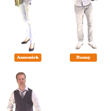
Annemiek
Danny