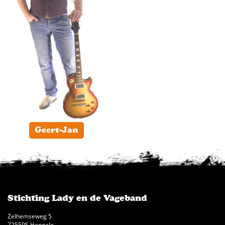
Geert-Jan
Stichting Lady en de Vageband
Zelhemseweg 5
7255PS Hengelo