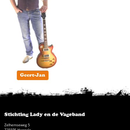
Geert-Jan
Stichting Lady en de Vageband
Zelhemseweg 5
7255PS Hengelo