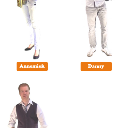
Annemiek
Danny