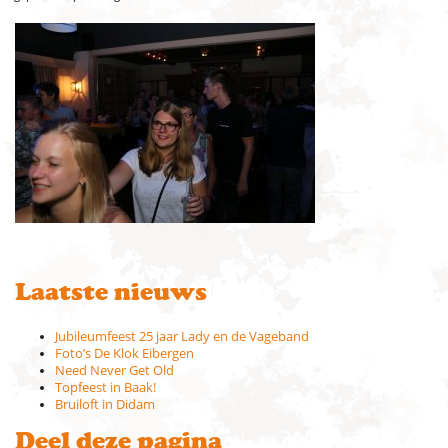
Laatste nieuws
Jubileumfeest 25 jaar Lady en de Vageband
Foto’s De Klok Eibergen
Need Never Get Old
Topfeest in Baak!
Bruiloft in Didam
Deel deze pagina