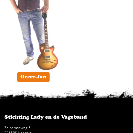
Geert-Jan
Stichting Lady en de Vageband
Zelhemseweg 5
7255PS Hengelo