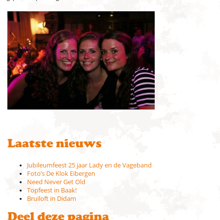
Laatste nieuws
Jubileumfeest 25 jaar Lady en de Vageband
Foto’s De Klok Eibergen
Need Never Get Old
Topfeest in Baak!
Bruiloft in Didam
Deel deze pagina