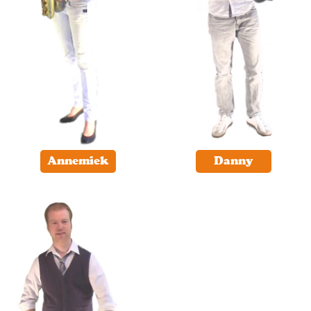
Annemiek
Danny