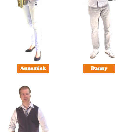
Annemiek
Danny