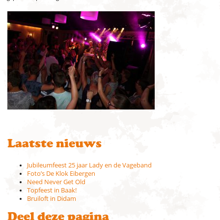
Laatste nieuws
Jubileumfeest 25 jaar Lady en de Vageband
Foto’s De Klok Eibergen
Need Never Get Old
Topfeest in Baak!
Bruiloft in Didam
Deel deze pagina