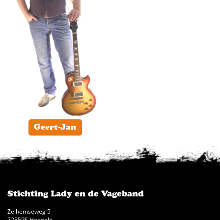
Geert-Jan
Stichting Lady en de Vageband
Zelhemseweg 5
7255PS Hengelo