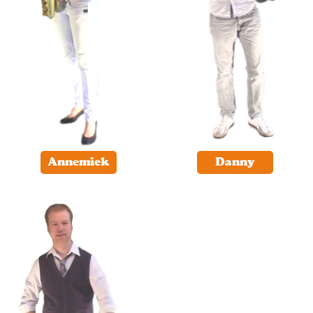
Annemiek
Danny