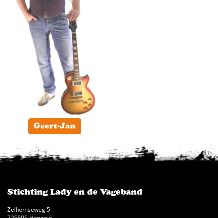
Geert-Jan
Stichting Lady en de Vageband
Zelhemseweg 5
7255PS Hengelo