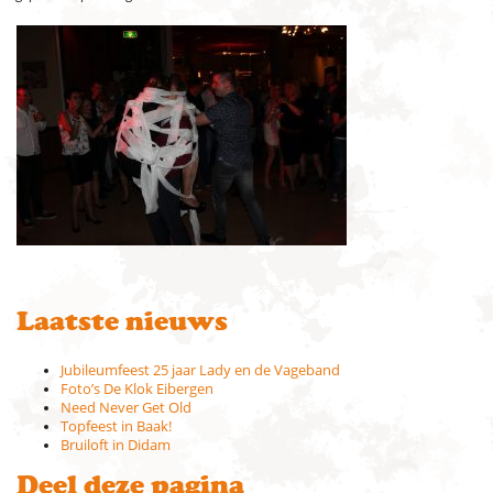
Laatste nieuws
Jubileumfeest 25 jaar Lady en de Vageband
Foto’s De Klok Eibergen
Need Never Get Old
Topfeest in Baak!
Bruiloft in Didam
Deel deze pagina