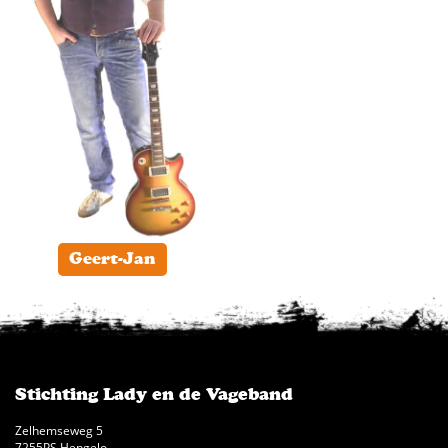
Geert-Jan
Stichting Lady en de Vageband
Zelhemseweg 5
7255PS Hengelo