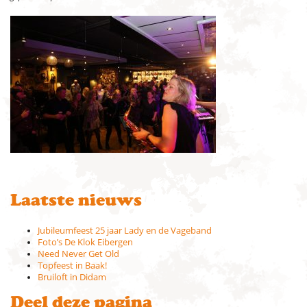
Laatste nieuws
Jubileumfeest 25 jaar Lady en de Vageband
Foto’s De Klok Eibergen
Need Never Get Old
Topfeest in Baak!
Bruiloft in Didam
Deel deze pagina