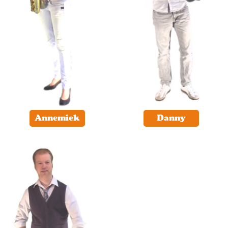
Annemiek
Danny