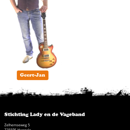
Geert-Jan
Stichting Lady en de Vageband
Zelhemseweg 5
7255PS Hengelo