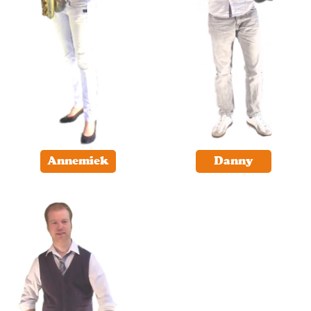
Annemiek
Danny