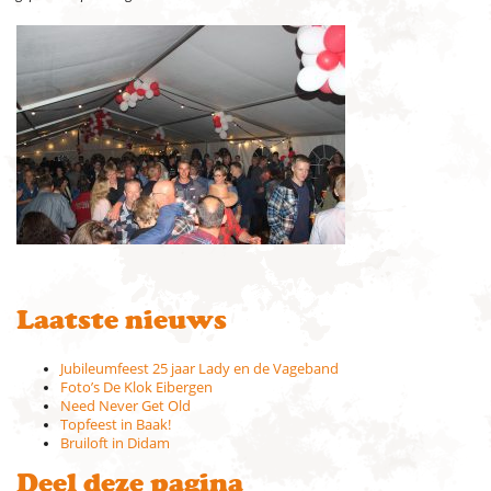
Laatste nieuws
Jubileumfeest 25 jaar Lady en de Vageband
Foto’s De Klok Eibergen
Need Never Get Old
Topfeest in Baak!
Bruiloft in Didam
Deel deze pagina