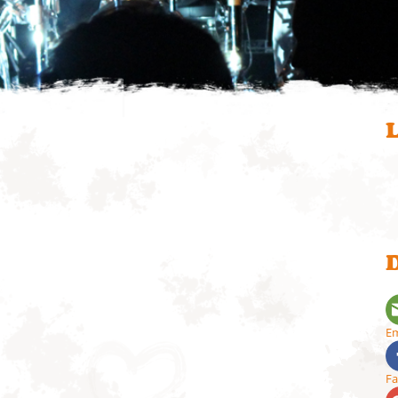
L
D
Em
F