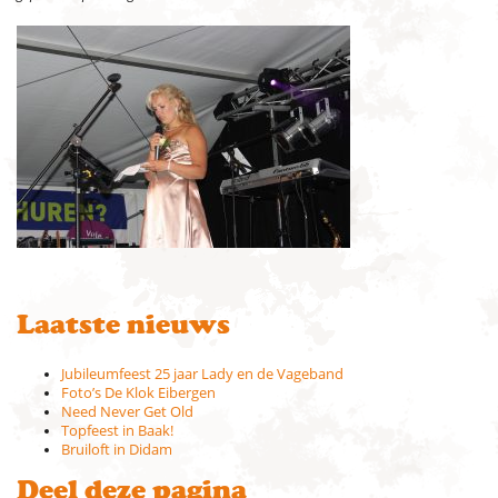
Laatste nieuws
Jubileumfeest 25 jaar Lady en de Vageband
Foto’s De Klok Eibergen
Need Never Get Old
Topfeest in Baak!
Bruiloft in Didam
Deel deze pagina