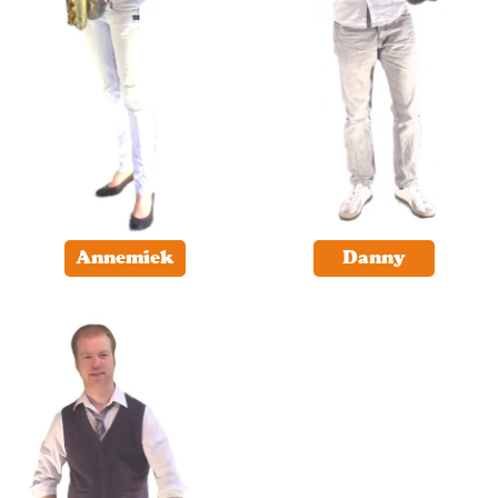
Annemiek
Danny