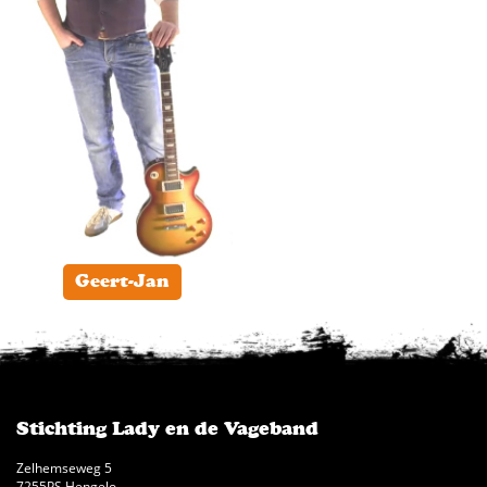
Geert-Jan
Stichting Lady en de Vageband
Zelhemseweg 5
7255PS Hengelo