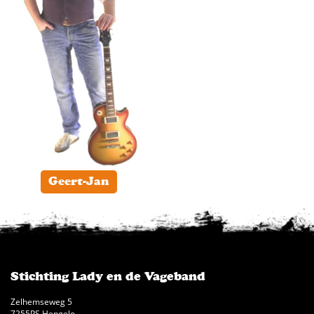
Geert-Jan
Stichting Lady en de Vageband
Zelhemseweg 5
7255PS Hengelo