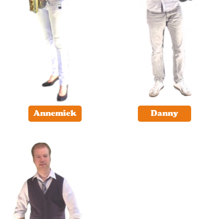
Annemiek
Danny