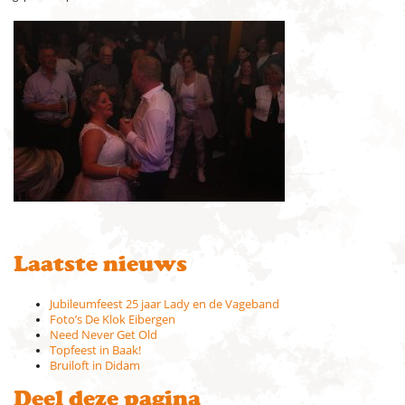
Laatste nieuws
Jubileumfeest 25 jaar Lady en de Vageband
Foto’s De Klok Eibergen
Need Never Get Old
Topfeest in Baak!
Bruiloft in Didam
Deel deze pagina