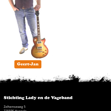
Geert-Jan
Stichting Lady en de Vageband
Zelhemseweg 5
7255PS Hengelo