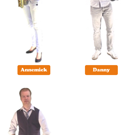
Annemiek
Danny