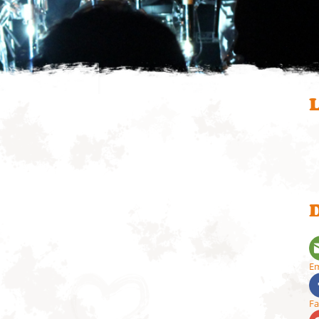
L
D
Em
F