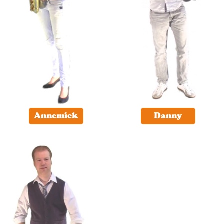
Annemiek
Danny