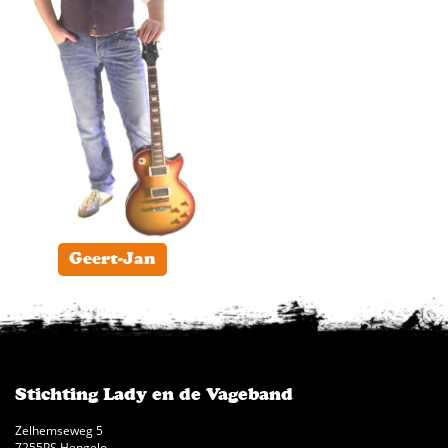
Geert-Jan
Stichting Lady en de Vageband
Zelhemseweg 5
7255PS Hengelo