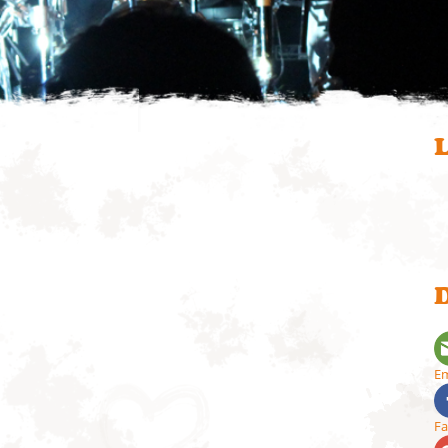
L
D
Em
F