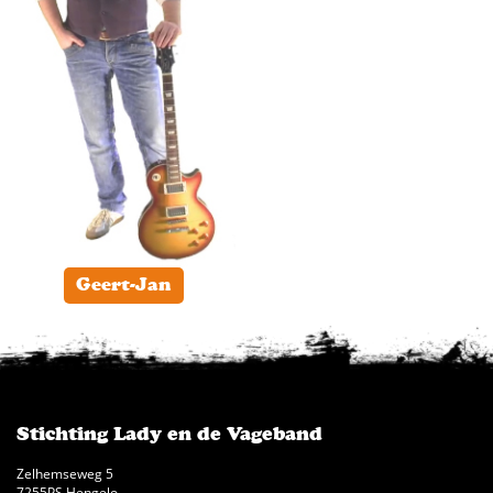
Geert-Jan
Stichting Lady en de Vageband
Zelhemseweg 5
7255PS Hengelo