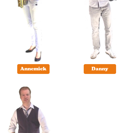
Annemiek
Danny