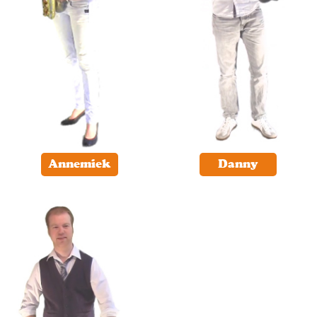
Annemiek
Danny