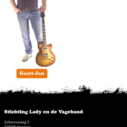
Geert-Jan
Stichting Lady en de Vageband
Zelhemseweg 5
7255PS Hengelo