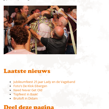
Laatste nieuws
Jubileumfeest 25 jaar Lady en de Vageband
Foto’s De Klok Eibergen
Need Never Get Old
Topfeest in Baak!
Bruiloft in Didam
Deel deze pagina