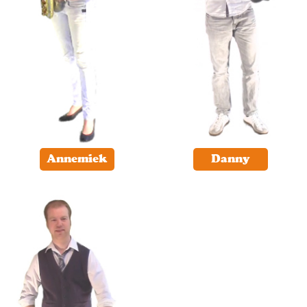
Annemiek
Danny