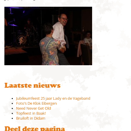
Laatste nieuws
Jubileumfeest 25 jaar Lady en de Vageband
Foto’s De Klok Eibergen
Need Never Get Old
Topfeest in Baak!
Bruiloft in Didam
Deel deze pagina