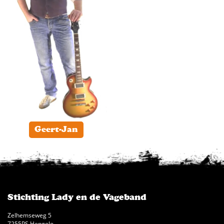
Geert-Jan
Stichting Lady en de Vageband
Zelhemseweg 5
7255PS Hengelo