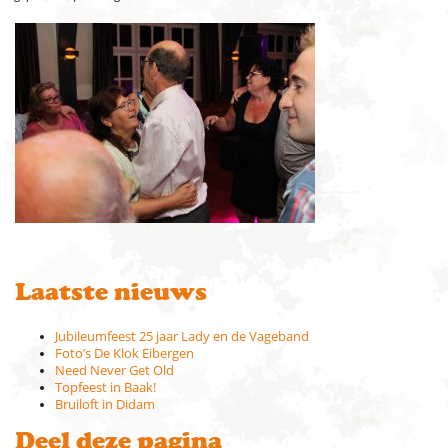
Laatste nieuws
Jubileumfeest 25 jaar Lady en de Vageband
Foto’s De Klok Eibergen
Need Never Get Old
Topfeest in Baak!
Bruiloft in Didam
Deel deze pagina