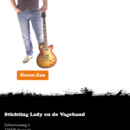
Geert-Jan
Stichting Lady en de Vageband
Zelhemseweg 5
7255PS Hengelo