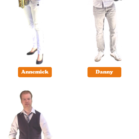
Annemiek
Danny