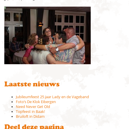
Laatste nieuws
Jubileumfeest 25 jaar Lady en de Vageband
Foto’s De Klok Eibergen
Need Never Get Old
Topfeest in Baak!
Bruiloft in Didam
Deel deze pagina