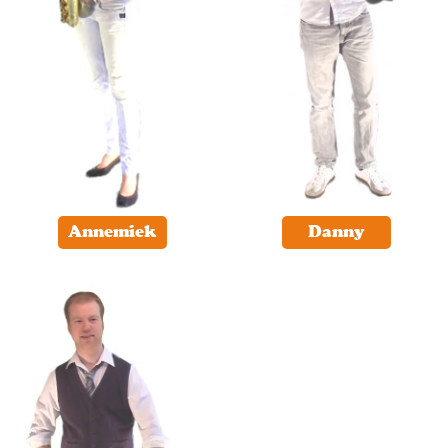
Annemiek
Danny