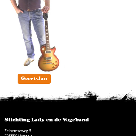
Geert-Jan
Stichting Lady en de Vageband
Zelhemseweg 5
7255PS Hengelo