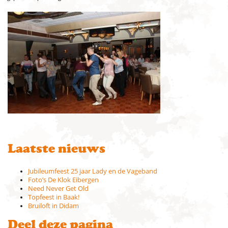
Laatste nieuws
Jubileumfeest 25 jaar Lady en de Vageband
Foto’s De Klok Eibergen
Need Never Get Old
Topfeest in Baak!
Bruiloft in Didam
Deel deze pagina