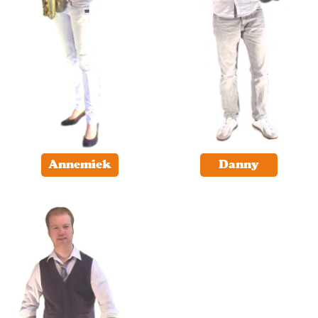
Annemiek
Danny