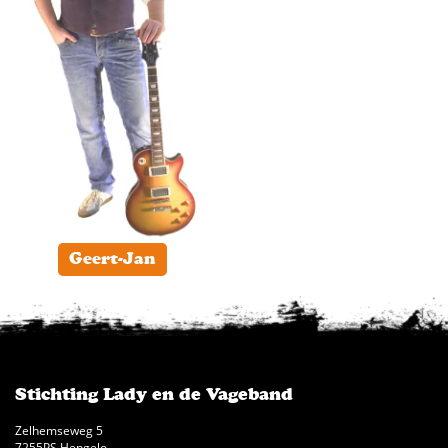
Geert-Jan
Stichting Lady en de Vageband
Zelhemseweg 5
7255PS Hengelo