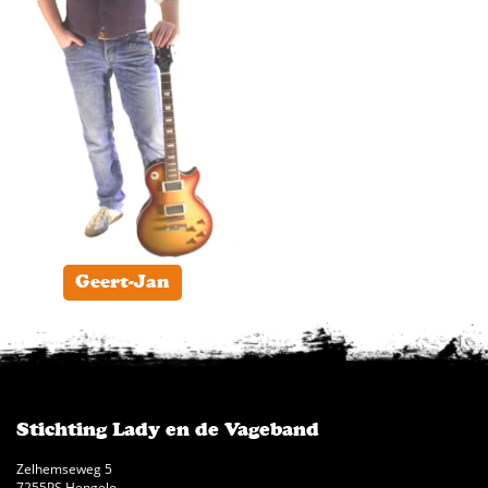
Geert-Jan
Stichting Lady en de Vageband
Zelhemseweg 5
7255PS Hengelo