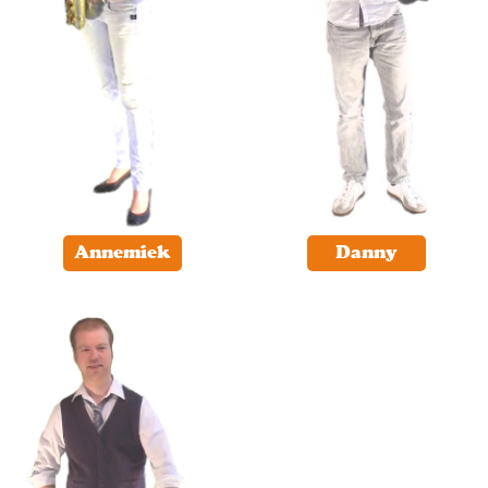
Annemiek
Danny