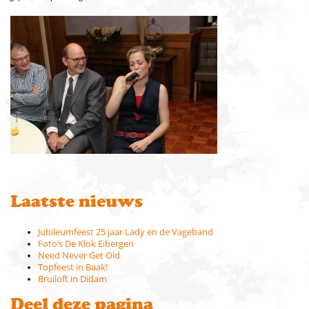
Laatste nieuws
Jubileumfeest 25 jaar Lady en de Vageband
Foto’s De Klok Eibergen
Need Never Get Old
Topfeest in Baak!
Bruiloft in Didam
Deel deze pagina