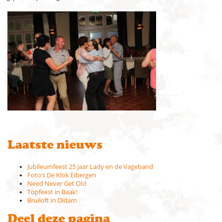
Laatste nieuws
Jubileumfeest 25 jaar Lady en de Vageband
Foto’s De Klok Eibergen
Need Never Get Old
Topfeest in Baak!
Bruiloft in Didam
Deel deze pagina