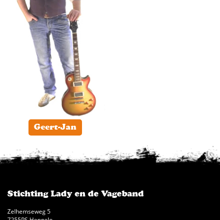
Geert-Jan
Stichting Lady en de Vageband
Zelhemseweg 5
7255PS Hengelo