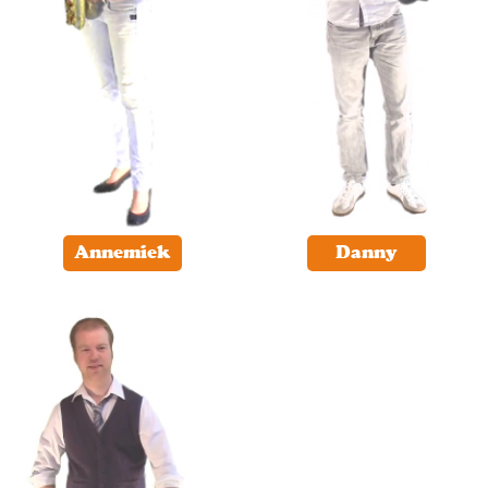
Annemiek
Danny