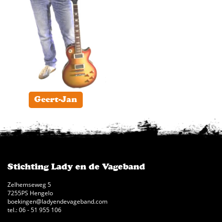
Geert-Jan
Stichting Lady en de Vageband
Zelhemseweg 5
7255PS Hengelo
boekingen@ladyendevageband.com
tel.: 06 - 51 955 106