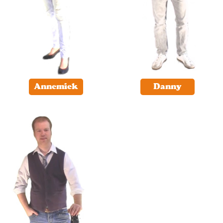
Annemiek
Danny